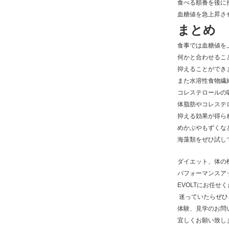
食べる順番を後に
血糖値を急上昇さ
まとめ
食事では血糖値を
何かと合わせるこ
抑えることができ
また水溶性食物繊
コレステロールの
体脂肪やコレステ
抑える効果が得ら
めかぶやもずくな
海藻類をぜひ試し
ダイエット、体の
パフォーマンスア
EVOLTにお任せく
迷っていたらぜひ
体験、見学のお問い
宜しくお願い致しま