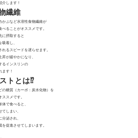
紹介します！
物繊維
めかぶなど水溶性食物繊維が
食べることがオススメです。
先に摂取すると
を吸着し、
されるスピードを遅らせます。
上昇が緩やかになり、
するインスリンの
れます！
ストとは⁉️
どの糖質（カーボ：炭水化物）を
オススメです。
単体で食べると、
せてしまい、
に分泌され、
成を促進させてしまいます。
、