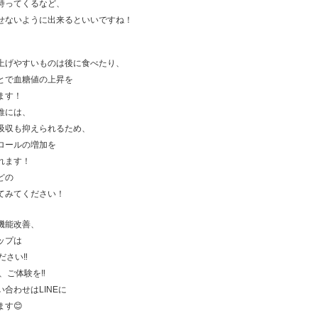
持ってくるなど、
せないように出来るといいですね！
上げやすいものは後に食べたり、
とで血糖値の上昇を
ます！
維には、
吸収も抑えられるため、
ロールの増加を
れます！
どの
てみてください！
機能改善、
ップは
ださい‼️
、ご体験を‼️
合わせはLINEに
す😊