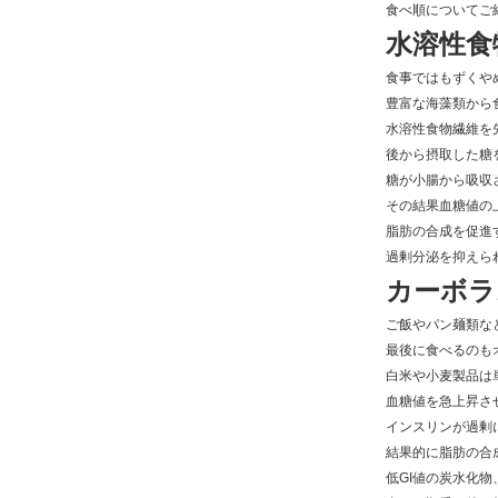
食べ順についてご
水溶性食
食事ではもずくや
豊富な海藻類から
水溶性食物繊維を
後から摂取した糖
糖が小腸から吸収
その結果血糖値の
脂肪の合成を促進
過剰分泌を抑えら
カーボラ
ご飯やパン麺類な
最後に食べるのも
白米や小麦製品は
血糖値を急上昇さ
インスリンが過剰
結果的に脂肪の合
低GI値の炭水化物