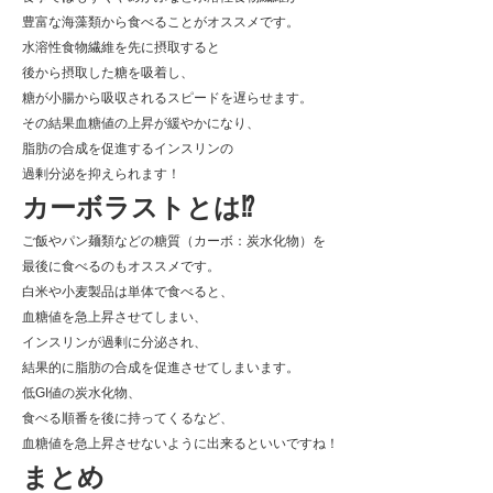
豊富な海藻類から食べることがオススメです。
水溶性食物繊維を先に摂取すると
後から摂取した糖を吸着し、
糖が小腸から吸収されるスピードを遅らせます。
その結果血糖値の上昇が緩やかになり、
脂肪の合成を促進するインスリンの
過剰分泌を抑えられます！
カーボラストとは⁉️
ご飯やパン麺類などの糖質（カーボ：炭水化物）を
最後に食べるのもオススメです。
白米や小麦製品は単体で食べると、
血糖値を急上昇させてしまい、
インスリンが過剰に分泌され、
結果的に脂肪の合成を促進させてしまいます。
低GI値の炭水化物、
食べる順番を後に持ってくるなど、
血糖値を急上昇させないように出来るといいですね！
まとめ