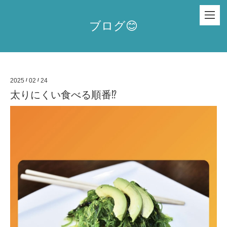
ブログ😊
2025
/
02
/
24
太りにくい食べる順番⁉️