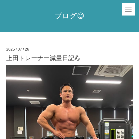
ブログ😊
2025
/
07
/
26
上田トレーナー減量日記💪