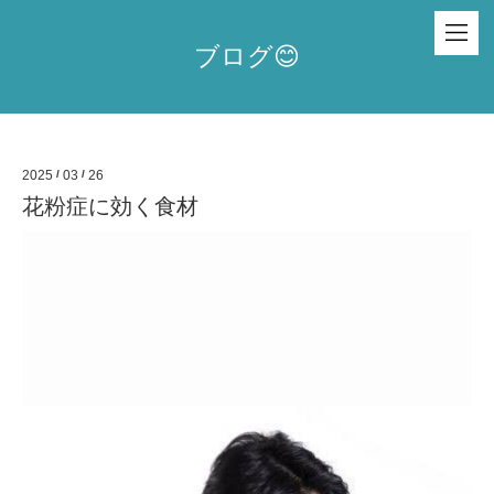
ブログ😊
2025
/
03
/
26
花粉症に効く食材