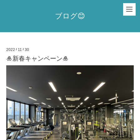
ブログ😊
2022
/
11
/
30
🎍新春キャンペーン🎍