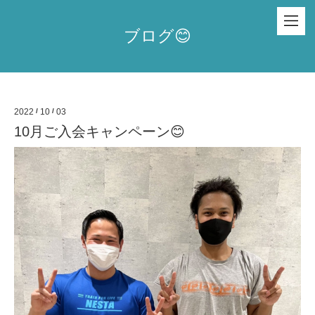
ブログ😊
2022
/
10
/
03
10月ご入会キャンペーン😊