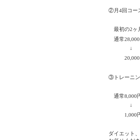
②月
4
回コー
最初の
2
ヶ
通常
28,000
↓
20,000
③トレーニ
通常
8,000
↓
1,000
ダイエット