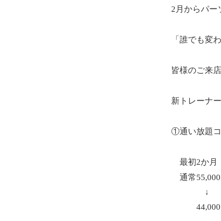
2
月からパー
「誰でも変
皆様のご来
新トレーナ
①通い放題
最初
2
か月
通常
55,000
↓
44,000